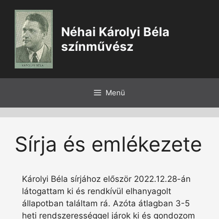
Kilépés
a
Néhai Károlyi Béla
tartalomba
színművész
Menü
Sírja és emlékezete
Károlyi Béla sírjához először 2022.12.28-án
látogattam ki és rendkívül elhanyagolt
állapotban találtam rá. Azóta átlagban 3-5
heti rendszerességgel járok ki és gondozom