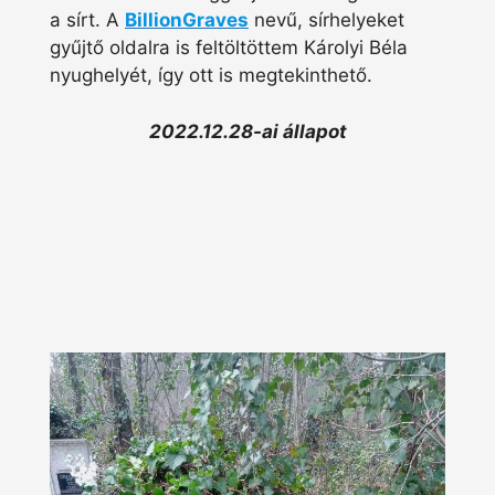
a sírt. A
BillionGraves
nevű, sírhelyeket
gyűjtő oldalra is feltöltöttem Károlyi Béla
nyughelyét, így ott is megtekinthető.
2022.12.28-ai állapot