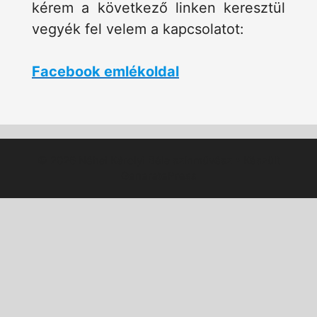
kérem a következő linken keresztül
vegyék fel velem a kapcsolatot:
Facebook emlékoldal
© 2026 Néhai Károlyi Béla színművész
• Készült
GeneratePress