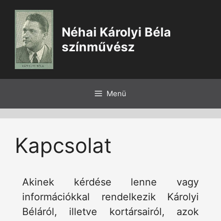
Kilépés
a
Néhai Károlyi Béla
tartalomba
színművész
Menü
Kapcsolat
Akinek kérdése lenne vagy
információkkal rendelkezik Károlyi
Béláról, illetve kortársairól, azok